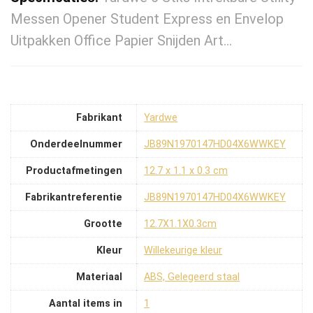
Messen Opener Student Express en Envelop
Uitpakken Office Papier Snijden Art…
Fabrikant
‎Yardwe
Onderdeelnummer
‎JB89N1970147HD04X6WWKEY
Productafmetingen
‎12.7 x 1.1 x 0.3 cm
Fabrikantreferentie
‎JB89N1970147HD04X6WWKEY
Grootte
‎12.7X1.1X0.3cm
Kleur
‎Willekeurige kleur
Materiaal
‎ABS, Gelegeerd staal
Aantal items in
‎1