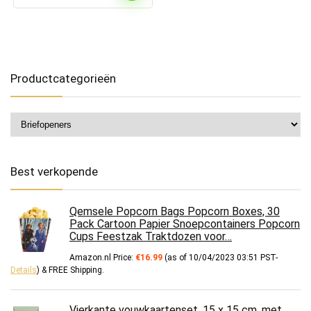
Productcategorieën
Best verkopende
Qemsele Popcorn Bags Popcorn Boxes, 30
Pack Cartoon Papier Snoepcontainers Popcorn
Cups Feestzak Traktdozen voor…
Amazon.nl Price:
€
16.99
(as of 10/04/2023 03:51 PST-
Details
)
&
FREE Shipping
.
Vierkante vouwkaartenset, 15 x 15 cm, met