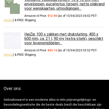
enveloppen, eucalyptus (groen), natte plakrand
voor wenskaarten, uitnodigingen…
Amazon.nl Price:
€
12.94
(as of 10/04/2023 04:02 PST-
Details
)
&
FREE Shipping
.
HeiZip 100 x zakken met druksluiting, 400 x
600 mm, ca. 21 l, 90 my (extra sterk), geschikt
voor levensmiddelen…
Amazon.nl Price:
€
43.14
(as of 10/04/2023 03:52 PST-
Details
)
&
FREE Shipping
.
Over ons
Gebruikmaar.nl is een moderne alles-in-één prijsvergelijkings- en
beoordelingswebsite die de beste deals biedt die beschikbaar zijn