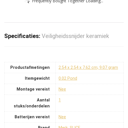
Frequently Bought Together Loading...
Specificaties:
Veiligheidssnijder keramiek
Productafmetingen
‎2.54 x 2.54 x 7.62 cm; 9.07 gram
Itemgewicht
‎0.02 Pond
Montage vereist
‎Nee
Aantal
‎1
stuks/onderdelen
Batterijen vereist
‎Nee
Brand
Merk: SLICE