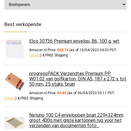
Best verkopende
Elco 30736 Premium envelop, B6, 100 g, wit
Amazon.nl Price:
€
63.74
(as of 10/04/2023 04:03 PST-
Details
)
&
FREE Shipping
.
progressPACK Verzendtas Premium PP
W01.02 van golfkarton, DIN A5, 187 x 272 x tot
50 mm, 25 stuks, bruin
Amazon.nl Price:
€
4.85
(as of 06/04/2023 03:11 PST-
Details
)
&
FREE Shipping
.
Netuno 100 C4 enveloppen bruin 229×324mm
groot 400g met grijze kartonnen rug voor het
verzenden van documenten foto…