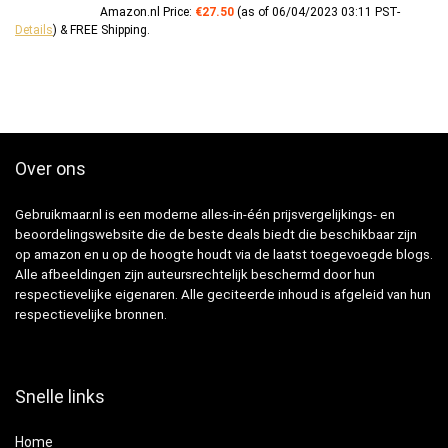
Amazon.nl Price:
€
27.50
(as of 06/04/2023 03:11 PST-
Details
)
&
FREE Shipping
.
Over ons
Gebruikmaar.nl is een moderne alles-in-één prijsvergelijkings- en
beoordelingswebsite die de beste deals biedt die beschikbaar zijn
op amazon en u op de hoogte houdt via de laatst toegevoegde blogs.
Alle afbeeldingen zijn auteursrechtelijk beschermd door hun
respectievelijke eigenaren. Alle geciteerde inhoud is afgeleid van hun
respectievelijke bronnen.
Snelle links
Home