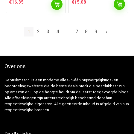
€
16.35
€
15.08
1
2
3
4
…
7
8
9
→
Over ons
Gebruikmaar.nl is een moderne alles-in-één prijsvergelijkings- en
beoordelingswebsite die de beste deals biedt die beschikbaar zijn
op amazon en u op de hoogte houdt via de laatst toegevoegde blogs.
Alle afbeeldingen zijn auteursrechtelijk beschermd door hun
respectievelijke eigenaren. Alle geciteerde inhoud is afgeleid van hun
respectievelijke bronnen.