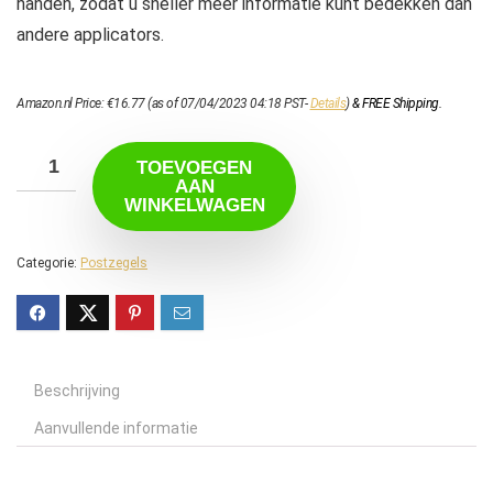
handen, zodat u sneller meer informatie kunt bedekken dan
andere applicators.
Amazon.nl Price:
€
16.77
(as of 07/04/2023 04:18 PST-
Details
)
&
FREE Shipping
.
TOEVOEGEN
AAN
WINKELWAGEN
Categorie:
Postzegels
Beschrijving
Aanvullende informatie