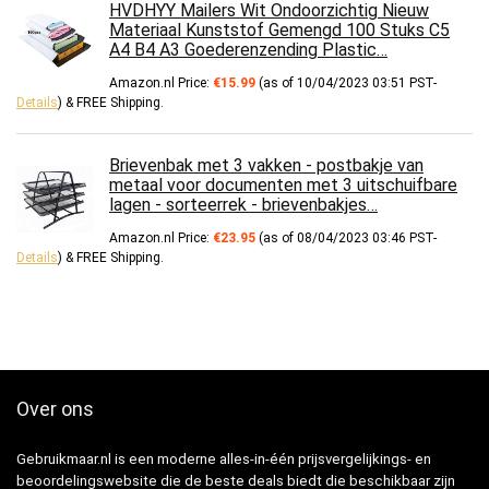
HVDHYY Mailers Wit Ondoorzichtig Nieuw
Materiaal Kunststof Gemengd 100 Stuks C5
A4 B4 A3 Goederenzending Plastic…
Amazon.nl Price:
€
15.99
(as of 10/04/2023 03:51 PST-
Details
)
&
FREE Shipping
.
Brievenbak met 3 vakken - postbakje van
metaal voor documenten met 3 uitschuifbare
lagen - sorteerrek - brievenbakjes…
Amazon.nl Price:
€
23.95
(as of 08/04/2023 03:46 PST-
Details
)
&
FREE Shipping
.
Over ons
Gebruikmaar.nl is een moderne alles-in-één prijsvergelijkings- en
beoordelingswebsite die de beste deals biedt die beschikbaar zijn