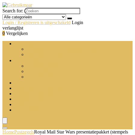
Search for:
Login / Registreren is uitgeschakeld
Login
verlanglijst
0
Vergelijken
Enveloppen
Wenskaart- en uitnodigingsenveloppen
Zakelijke enveloppen
Verpakkingsmaterialen
Cadeauverpakking
Noppenfolie
Verpakkingsfolie
Briefopeners
Brievenbakken en stapelsteunen
Postsorteermachines
Postweegschalen
Postzegels
Verzendmiddelen
Home
Postzegels
Royal Mail Star Wars presentatiepakket (stempels