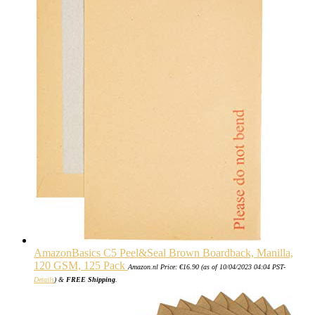
AmazonBasics C5 Peel&Seal Brown Boardback, Manilla,
120 GSM, 125 Pack
Amazon.nl Price:
€
16.90
(as of 10/04/2023 04:04 PST-
Details
)
&
FREE Shipping
.