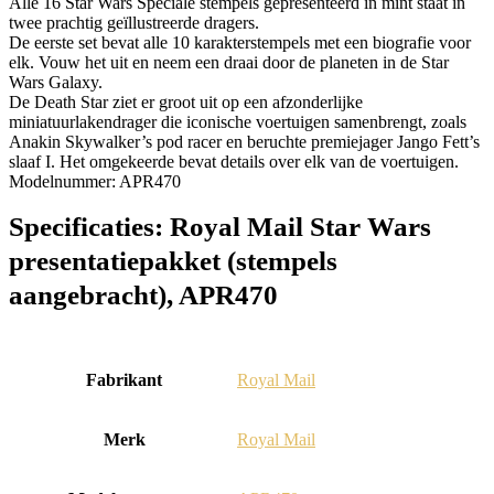
Alle 16 Star Wars Speciale stempels gepresenteerd in mint staat in
twee prachtig geïllustreerde dragers.
De eerste set bevat alle 10 karakterstempels met een biografie voor
elk. Vouw het uit en neem een ​​draai door de planeten in de Star
Wars Galaxy.
De Death Star ziet er groot uit op een afzonderlijke
miniatuurlakendrager die iconische voertuigen samenbrengt, zoals
Anakin Skywalker’s pod racer en beruchte premiejager Jango Fett’s
slaaf I. Het omgekeerde bevat details over elk van de voertuigen.
Modelnummer: APR470
Specificaties:
Royal Mail Star Wars
presentatiepakket (stempels
aangebracht), APR470
Fabrikant
‎Royal Mail
Merk
‎Royal Mail