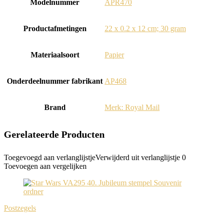
Modelnummer
‎APR470
Productafmetingen
‎22 x 0.2 x 12 cm; 30 gram
Materiaalsoort
‎Papier
Onderdeelnummer fabrikant
‎AP468
Brand
Merk: Royal Mail
Gerelateerde Producten
Toegevoegd aan verlanglijstje
Verwijderd uit verlanglijstje
0
Toevoegen aan vergelijken
Postzegels