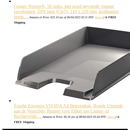
Gustav Neuser®, 50 stuks, met goud gevoerde vintage
enveloppen, DIN lang (C6/5), 110 x 220 mm, kraftpapier,
bruin…
Amazon.nl Price:
€
23.10
(as of 06/04/2023 03:11 PST-
Details
)
&
FREE
Shipping
.
Esselte Europost VIVIDA A4 Brievenbak, Ronde Uitsnede
aan de Voorzijde, Ruimte voor Etiket aan Linker- of
Rechterzijde…
Amazon.nl Price:
€
6.56
(as of 08/04/2023 03:44 PST-
Details
)
&
FREE Shipping
.