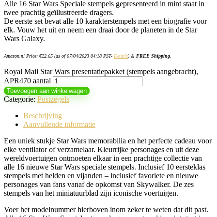
Alle 16 Star Wars Speciale stempels gepresenteerd in mint staat in
twee prachtig geïllustreerde dragers.
De eerste set bevat alle 10 karakterstempels met een biografie voor
elk. Vouw het uit en neem een ​​draai door de planeten in de Star
Wars Galaxy.
Amazon.nl Price:
€
22.65
(as of 07/04/2023 04:18 PST-
Details
)
&
FREE Shipping
.
Royal Mail Star Wars presentatiepakket (stempels aangebracht),
APR470 aantal
Toevoegen aan winkelwagen
Categorie:
Postzegels
Beschrijving
Aanvullende informatie
Een uniek stukje Star Wars memorabilia en het perfecte cadeau voor
elke ventilator of verzamelaar. Kleurrijke personages en uit deze
wereldvoertuigen ontmoeten elkaar in een prachtige collectie van
alle 16 nieuwe Star Wars speciale stempels. Inclusief 10 eersteklas
stempels met helden en vijanden – inclusief favoriete en nieuwe
personages van fans vanaf de opkomst van Skywalker. De zes
stempels van het miniatuurblad zijn iconische voertuigen.
Voer het modelnummer hierboven inom zeker te weten dat dit past.