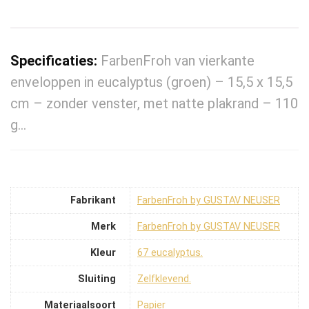
Specificaties:
FarbenFroh van vierkante
enveloppen in eucalyptus (groen) – 15,5 x 15,5
cm – zonder venster, met natte plakrand – 110
g…
Fabrikant
‎FarbenFroh by GUSTAV NEUSER
Merk
‎FarbenFroh by GUSTAV NEUSER
Kleur
‎67 eucalyptus.
Sluiting
‎Zelfklevend.
Materiaalsoort
‎Papier