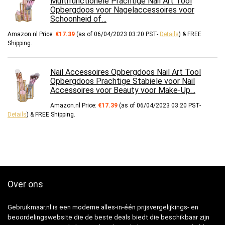
Multifunctionele Prachtige Nail Art Tool
Opbergdoos voor Nagelaccessoires voor
Schoonheid of…
Amazon.nl Price:
€
17.39
(as of 06/04/2023 03:20 PST-
Details
)
&
FREE
Shipping
.
Nail Accessoires Opbergdoos Nail Art Tool
Opbergdoos Prachtige Stabiele voor Nail
Accessoires voor Beauty voor Make-Up…
Amazon.nl Price:
€
17.39
(as of 06/04/2023 03:20 PST-
Details
)
&
FREE Shipping
.
Over ons
Gebruikmaar.nl is een moderne alles-in-één prijsvergelijkings- en
beoordelingswebsite die de beste deals biedt die beschikbaar zijn