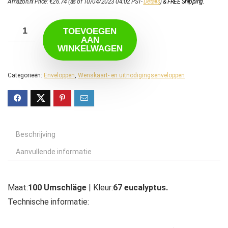
Amazon.nl Price:
€
26.74
(as of 10/04/2023 04:02 PST-
Details
)
&
FREE Shipping
.
TOEVOEGEN
AAN
WINKELWAGEN
Categorieën:
Enveloppen
,
Wenskaart- en uitnodigingsenveloppen
Beschrijving
Aanvullende informatie
Maat:
100 Umschläge
| Kleur:
67 eucalyptus.
Technische informatie: