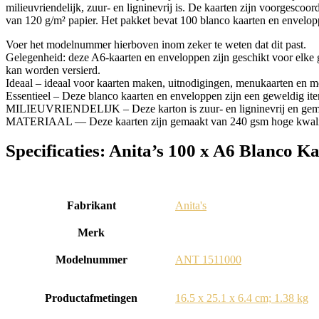
milieuvriendelijk, zuur- en ligninevrij is. De kaarten zijn voorgesco
van 120 g/m² papier. Het pakket bevat 100 blanco kaarten en envelopp
Voer het modelnummer hierboven inom zeker te weten dat dit past.
Gelegenheid: deze A6-kaarten en enveloppen zijn geschikt voor elke ge
kan worden versierd.
Ideaal – ideaal voor kaarten maken, uitnodigingen, menukaarten en m
Essentieel – Deze blanco kaarten en enveloppen zijn een geweldig it
MILIEUVRIENDELIJK – Deze karton is zuur- en ligninevrij en gemaakt
MATERIAAL — Deze kaarten zijn gemaakt van 240 gsm hoge kwaliteit 
Specificaties:
Anita’s 100 x A6 Blanco K
Fabrikant
‎Anita's
Merk
Modelnummer
‎ANT 1511000
Productafmetingen
‎16.5 x 25.1 x 6.4 cm; 1.38 kg