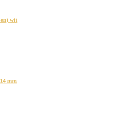
pen) wit
 114 mm