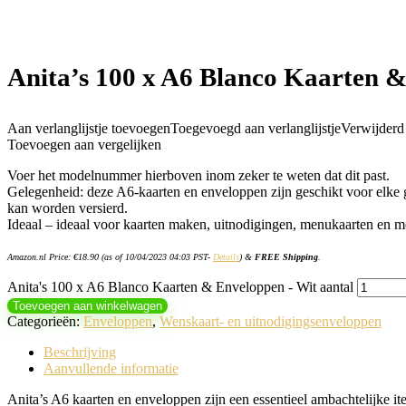
Anita’s 100 x A6 Blanco Kaarten 
Aan verlanglijstje toevoegen
Toegevoegd aan verlanglijstje
Verwijderd u
Toevoegen aan vergelijken
Voer het modelnummer hierboven inom zeker te weten dat dit past.
Gelegenheid: deze A6-kaarten en enveloppen zijn geschikt voor elke ge
kan worden versierd.
Ideaal – ideaal voor kaarten maken, uitnodigingen, menukaarten en m
Amazon.nl Price:
€
18.90
(as of 10/04/2023 04:03 PST-
Details
)
&
FREE Shipping
.
Anita's 100 x A6 Blanco Kaarten & Enveloppen - Wit aantal
Toevoegen aan winkelwagen
Categorieën:
Enveloppen
,
Wenskaart- en uitnodigingsenveloppen
Beschrijving
Aanvullende informatie
Anita’s A6 kaarten en enveloppen zijn een essentieel ambachtelijke i