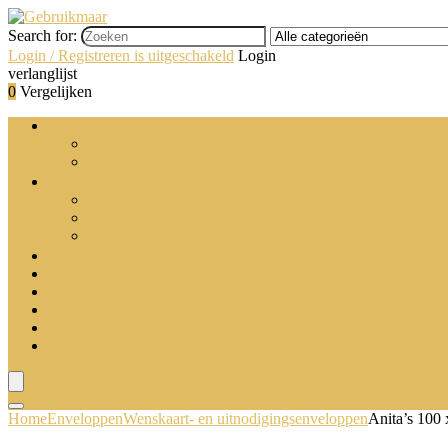
Search for:
Login / Registreren is uitgeschakeld
Login
verlanglijst
0
Vergelijken
Enveloppen
Wenskaart- en uitnodigingsenveloppen
Zakelijke enveloppen
Verpakkingsmaterialen
Cadeauverpakking
Noppenfolie
Verpakkingsfolie
Briefopeners
Brievenbakken en stapelsteunen
Postsorteermachines
Postweegschalen
Postzegels
Verzendmiddelen
Home
Enveloppen
Wenskaart- en uitnodigingsenveloppen
Anita’s 100