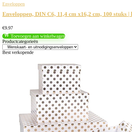
Enveloppen
Enveloppen, DIN C6, 11,4 cm x16,2 cm, 100 stuks |
€
9.97
Toevoegen aan winkelwagen
Productcategorieën
Best verkopende