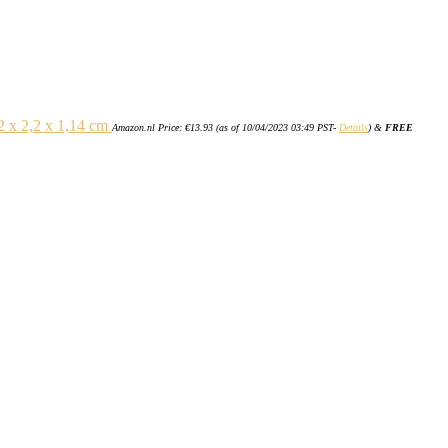
2 x 2,2 x 1,14 cm
Amazon.nl Price:
€
13.93
(as of 10/04/2023 03:49 PST-
Details
)
&
FREE