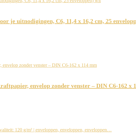
or je uitnodigingen, C6, 11,4 x 16,2 cm, 25 envelop
kraftpapier, envelop zonder venster – DIN C6-162 x