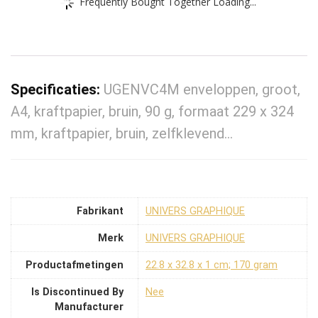
Frequently Bought Together Loading...
Specificaties:
UGENVC4M enveloppen, groot,
A4, kraftpapier, bruin, 90 g, formaat 229 x 324
mm, kraftpapier, bruin, zelfklevend…
Fabrikant
‎UNIVERS GRAPHIQUE
Merk
‎UNIVERS GRAPHIQUE
Productafmetingen
‎22.8 x 32.8 x 1 cm; 170 gram
Is Discontinued By
‎Nee
Manufacturer