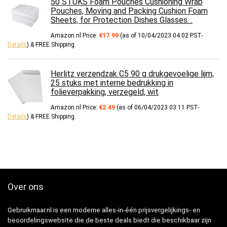
50 STUKS Foam Pouches Cushioning Wrap
Pouches, Moving and Packing Cushion Foam
Sheets, for Protection Dishes Glasses…
Amazon.nl Price:
€
17.99
(as of 10/04/2023 04:02 PST-
Details
)
&
FREE Shipping
.
Herlitz verzendzak C5 90 g drukgevoelige lijm,
25 stuks met interne bedrukking in
folieverpakking, verzegeld, wit
Amazon.nl Price:
€
2.49
(as of 06/04/2023 03:11 PST-
Details
)
&
FREE Shipping
.
Over ons
Gebruikmaar.nl is een moderne alles-in-één prijsvergelijkings- en
beoordelingswebsite die de beste deals biedt die beschikbaar zijn