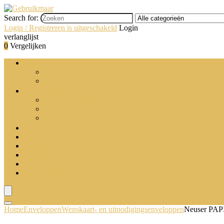
Search for:
Login / Registreren is uitgeschakeld
Login
verlanglijst
0
Vergelijken
Enveloppen
Wenskaart- en uitnodigingsenveloppen
Zakelijke enveloppen
Verpakkingsmaterialen
Cadeauverpakking
Noppenfolie
Verpakkingsfolie
Briefopeners
Brievenbakken en stapelsteunen
Postsorteermachines
Postweegschalen
Postzegels
Verzendmiddelen
Home
Enveloppen
Wenskaart- en uitnodigingsenveloppen
Neuser PAPI