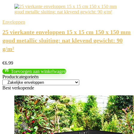
Enveloppen
25 vierkante enveloppen 15 x 15 cm 150 x 150 mm
goud metallic sluiting: nat klevend gewicht: 90
g/m²
€
6.99
Toevoegen aan winkelwagen
Productcategorieën
Best verkopende