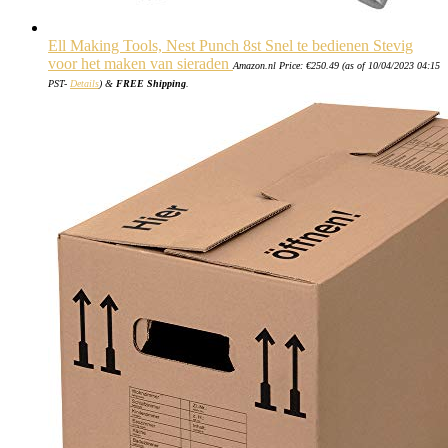
Ell Making Tools, Nest Punch 8st Snel te bedienen Stevig
voor het maken van sieraden
Amazon.nl Price:
€
250.49
(as of 10/04/2023 04:15
PST-
Details
)
&
FREE Shipping
.