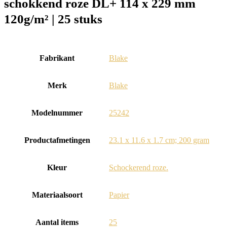
schokkend roze DL+ 114 x 229 mm
120g/m² | 25 stuks
Fabrikant
‎Blake
Merk
‎Blake
Modelnummer
‎25242
Productafmetingen
‎23.1 x 11.6 x 1.7 cm; 200 gram
Kleur
‎Schockerend roze.
Materiaalsoort
‎Papier
Aantal items
‎25