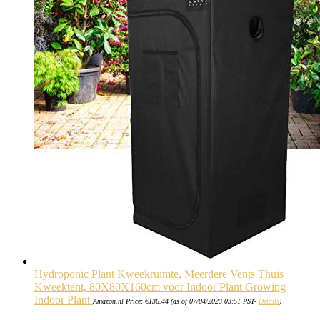
Hydroponic Plant Kweekruimte, Meerdere Vents Thuis
Kweektent, 80X80X160cm voor Indoor Plant Growing
Indoor Plant
Amazon.nl Price:
€
136.44
(as of 07/04/2023 03:51 PST-
Details
)