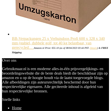
BB-Verpackungen 25 x Verhuisdoos Profi 600 x 328 x 340
mm (stabiel, dubbele golf, tot 40 kg belastbaar, van
gerecycled…
Amazon.nl Price:
€
55.10
(as of 08/04/2023 03:44 PST-
Details
)
&
FREE
Shipping
.
Over ons
Gebruikmaar.nl is een moderne alles-in-één prijsvergelijkings- en
beoordelingswebsite die de beste deals biedt die beschikbaar zijn op
amazon en u op de hoogte houdt via de laatst toegevoegde blogs.
Alle afbeeldingen zijn auteursrechtelijk beschermd door hun
respectievelijke eigenaren. Alle geciteerde inhoud is afgeleid van
hun respectievelijke bronnen.
Snelle links
Home