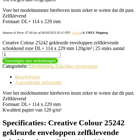
Voer het modelnummer hierboven inom zeker te weten dat dit past.
Zelfklevend
Formaat: DL+ 114 x 229 mm
Amazon.nl Price:
€
7.60
(as of 06/04/2023 03:11 PST-
Details
)
&
FREE Shipping
.
Creative Colour 25242 gekleurde enveloppen zelfklevende
schokkend roze DL+ 114 x 229 mm 120g/m² | 25 stuks aantal
Toevoegen aan winkelwagen
Categorieën:
Enveloppen
,
Zakelijke enveloppen
Beschrijving
Aanvullende informatie
Voer het modelnummer hierboven inom zeker te weten dat dit past.
Zelfklevend
Formaat: DL+ 114 x 229 mm
Kwaliteit papier van 120 g/m²
Specificaties:
Creative Colour 25242
gekleurde enveloppen zelfklevende