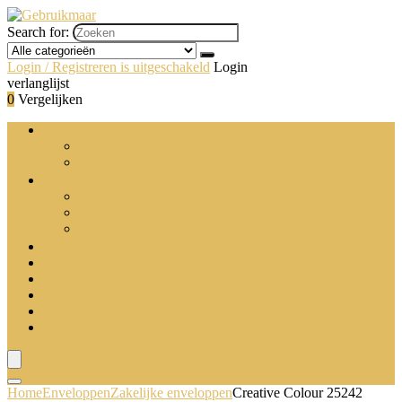
Search for:
Login / Registreren is uitgeschakeld
Login
verlanglijst
0
Vergelijken
Enveloppen
Wenskaart- en uitnodigingsenveloppen
Zakelijke enveloppen
Verpakkingsmaterialen
Cadeauverpakking
Noppenfolie
Verpakkingsfolie
Briefopeners
Brievenbakken en stapelsteunen
Postsorteermachines
Postweegschalen
Postzegels
Verzendmiddelen
Home
Enveloppen
Zakelijke enveloppen
Creative Colour 25242