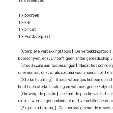
12 x steentjes
1 x boorpen
1 x klei
1 x pincet
1 x Puntboorplaat
【Complete verpakkingstools】De verpakkingstools zij
boorschijven, enz., U hoeft geen ander gereedschap v
【Breed scala aan toepassingen】Nadat het schilderij i
ornamenten, enz., of als cadeau voor vrienden of famil
【Sterke hechting】 Strass-steentjes hebben een sterk
heeft een sterke hechting en valt niet gemakkelijk af.
【Ontwerp de positie】Je kunt de positie van het schi
die kan worden gecombineerd met verschillende decor
【Exquise uitstraling】De speciaal gevormde strass-s