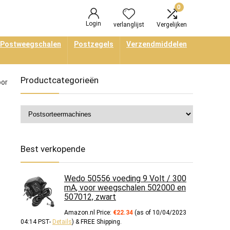
0
Login
verlanglijst
Vergelijken
Postweegschalen
Postzegels
Verzendmiddelen
Productcategorieën
oor
Best verkopende
Wedo 50556 voeding 9 Volt / 300
mA, voor weegschalen 502000 en
507012, zwart
Amazon.nl Price:
€
22.34
(as of 10/04/2023
04:14 PST-
Details
)
&
FREE Shipping
.