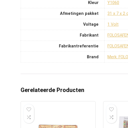
Kleur
‎Y1060
Afmetingen pakket
‎31 x 7 x 2
Voltage
‎1 Volt
Fabrikant
‎FOLOSAFE
Fabrikantreferentie
‎FOLOSAFE
Brand
Merk: FOL
Gerelateerde Producten