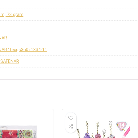
 cm; 73 gram
NAR
NAR4texqs3u0z1334-11
OSAFENAR