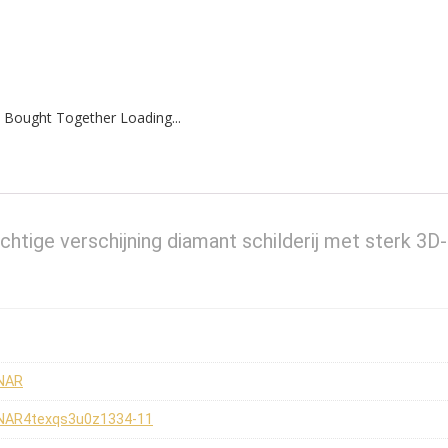
 Bought Together Loading...
achtige verschijning diamant schilderij met sterk 3D-
NAR
NAR4texqs3u0z1334-11