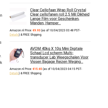
Clear Cellofaan Wrap Roll Crystal
Clear cellofanen roll 2,5 Mil Dikheid
jn
Lange Film voor Geschenken,
Manden, Hamper…
Amazon.nl Price:
€
9.93
(as of 10/04/2023 03:48 PST-
Details
)
&
FREE Shipping
.
s
AVOM 40kg X 10g Mini Digitale
Schaal Lcd scherm Multi-
.
transducer Lab Weegschalen Voor
Vissen Bagage Reizen Weging…
rk
Amazon.nl Price:
€
15.65
(as of 10/04/2023 04:15 PST-
Details
)
&
FREE Shipping
.