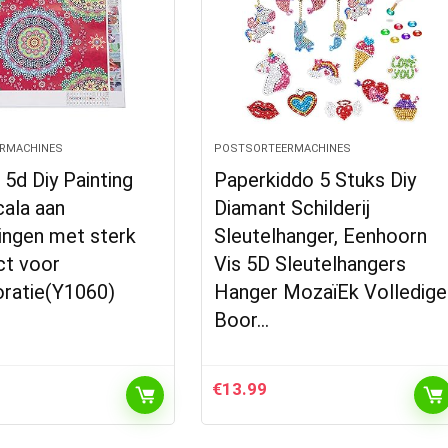
RMACHINES
POSTSORTEERMACHINES
, 5d Diy Painting
Paperkiddo 5 Stuks Diy
ala aan
Diamant Schilderij
ingen met sterk
Sleutelhanger, Eenhoorn
ct voor
Vis 5D Sleutelhangers
oratie(Y1060)
Hanger MozaïEk Volledige
Boor…
€
13.99