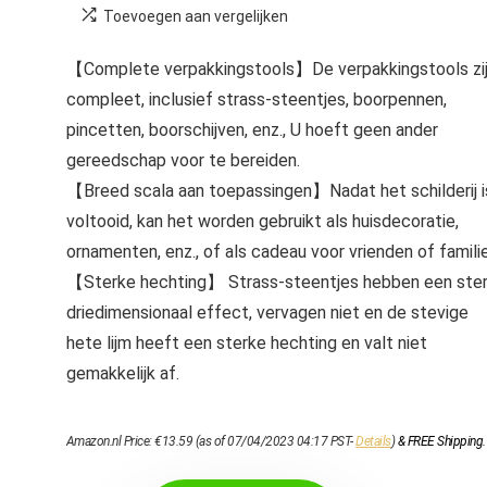
Toevoegen aan vergelijken
【Complete verpakkingstools】De verpakkingstools zi
compleet, inclusief strass-steentjes, boorpennen,
pincetten, boorschijven, enz., U hoeft geen ander
gereedschap voor te bereiden.
【Breed scala aan toepassingen】Nadat het schilderij i
voltooid, kan het worden gebruikt als huisdecoratie,
ornamenten, enz., of als cadeau voor vrienden of familie
【Sterke hechting】 Strass-steentjes hebben een ste
driedimensionaal effect, vervagen niet en de stevige
hete lijm heeft een sterke hechting en valt niet
gemakkelijk af.
Amazon.nl Price:
€
13.59
(as of 07/04/2023 04:17 PST-
Details
)
&
FREE Shipping
.