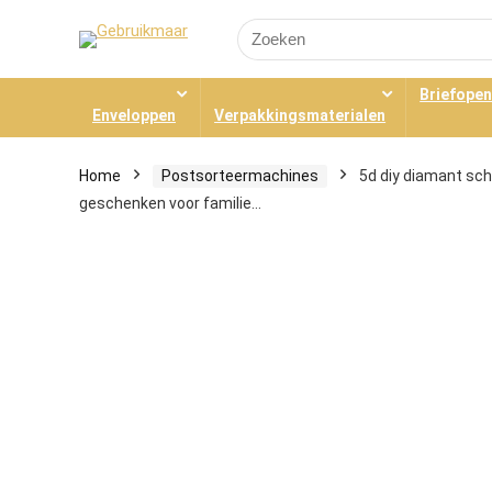
Search
for:
Briefope
Enveloppen
Verpakkingsmaterialen
Home
Postsorteermachines
5d diy diamant schi
geschenken voor familie…