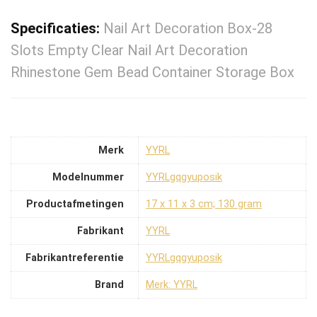
Specificaties:
Nail Art Decoration Box-28
Slots Empty Clear Nail Art Decoration
Rhinestone Gem Bead Container Storage Box
Merk
‎YYRL
Modelnummer
‎YYRLgqgyuposik
Productafmetingen
‎17 x 11 x 3 cm; 130 gram
Fabrikant
‎YYRL
Fabrikantreferentie
‎YYRLgqgyuposik
Brand
Merk: YYRL