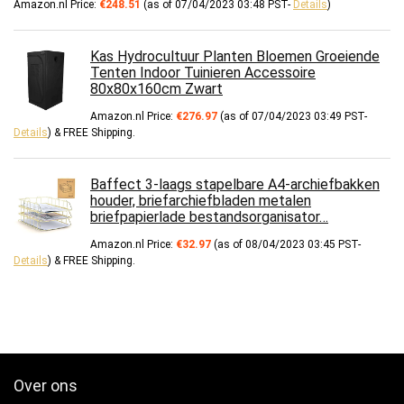
Amazon.nl Price:
€
248.51
(as of 07/04/2023 03:48 PST-
Details
)
Kas Hydrocultuur Planten Bloemen Groeiende
Tenten Indoor Tuinieren Accessoire
80x80x160cm Zwart
Amazon.nl Price:
€
276.97
(as of 07/04/2023 03:49 PST-
Details
)
&
FREE Shipping
.
Baffect 3-laags stapelbare A4-archiefbakken
houder, briefarchiefbladen metalen
briefpapierlade bestandsorganisator…
Amazon.nl Price:
€
32.97
(as of 08/04/2023 03:45 PST-
Details
)
&
FREE Shipping
.
Over ons