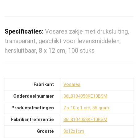
Specificaties:
Vosarea zakje met druksluiting,
transparant, geschikt voor levensmiddelen,
hersluitbaar, 8 x 12 cm, 100 stuks
Fabrikant
‎Vosarea
Onderdeelnummer
‎36L8104058KE10BSM
Productafmetingen
‎7 x 10 x 1 cm; 55 gram
Fabrikantreferentie
‎36L8104058KE10BSM
Grootte
‎8x12x1cm