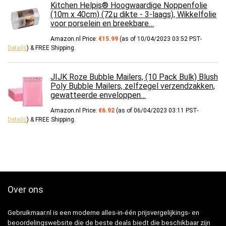
Kitchen Helpis® Hoogwaardige Noppenfolie
(10m x 40cm) (72μ dikte - 3-laags), Wikkelfolie
voor porselein en breekbare…
Amazon.nl Price:
€
15.99
(as of 10/04/2023 03:52 PST-
Details
)
&
FREE Shipping
.
JIJK Roze Bubble Mailers, (10 Pack Bulk) Blush
Poly Bubble Mailers, zelfzegel verzendzakken,
gewatteerde enveloppen…
Amazon.nl Price:
€
6.92
(as of 06/04/2023 03:11 PST-
Details
)
&
FREE Shipping
.
Over ons
Gebruikmaar.nl is een moderne alles-in-één prijsvergelijkings- en
beoordelingswebsite die de beste deals biedt die beschikbaar zijn