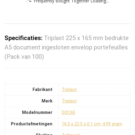
Frequently Bought Together Loading...
Specificaties:
Triplast 225 x 165 mm bedrukte
A5 document ingesloten envelop portefeuilles
(Pack van 100)
Fabrikant
‎Triplast
Merk
‎Triplast
Modelnummer
‎DOCA5
Productafmetingen
‎16.5 x 22.5 x 0.1 cm; 4.99 gram