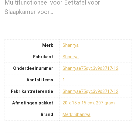
Multifunctioneel voor Eettafel voor
Slaapkamer voor…
Merk
‎Shanrya
Fabrikant
‎Shanrya
Onderdeelnummer
‎Shanryae75qyc3v9d3717-12
Aantal items
‎1
Fabrikantreferentie
‎Shanryae75qyc3v9d3717-12
Afmetingen pakket
‎20 x 15 x 15 cm; 297 gram
Brand
Merk: Shanrya