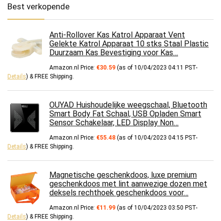
Best verkopende
Anti-Rollover Kas Katrol Apparaat Vent
Gelekte Katrol Apparaat 10 stks Staal Plastic
Duurzaam Kas Bevestiging voor Kas…
Amazon.nl Price:
€
30.59
(as of 10/04/2023 04:11 PST-
Details
)
&
FREE Shipping
.
OUYAD Huishoudelijke weegschaal, Bluetooth
Smart Body Fat Schaal, USB Opladen Smart
Sensor Schakelaar, LED Display Non…
Amazon.nl Price:
€
55.48
(as of 10/04/2023 04:15 PST-
Details
)
&
FREE Shipping
.
Magnetische geschenkdoos, luxe premium
geschenkdoos met lint aanwezige dozen met
deksels rechthoek geschenkdoos voor…
Amazon.nl Price:
€
11.99
(as of 10/04/2023 03:50 PST-
Details
)
&
FREE Shipping
.