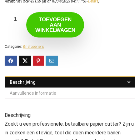
Amazon.nl Price:
€
31.39
(as of 10/04/2023 04:11 PST-
Details
)
TOEVOEGEN
AAN
WINKELWAGEN
Categorie:
Briefopeners
Beschrijving
Aanvullende informatie
Beschrijving
Zoekt u een professionele, betaalbare papier cutter? Zijn u
in zoeken een stevige, tool die doen meerdere banen