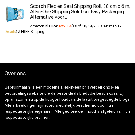
Scotch Flex en Seal Shipping Roll, 38 cm x 6 m,
All-in-One Shipping Solution, Easy Packaging
Alternative voor…
Amazon.nl Price:
€
25.58
(as of 10/04/2023 04:02 PST-
Details
)
&
FREE Shipping
.
Over ons
Gebruikmaar.nl is een moderne alles-in-één prijsvergelijkings- en
beoordelingswebsite die de beste deals biedt die beschikbaar zijn
op amazon en u op de hoogte houdt via de laatst toegevoegde blogs.
Alle afbeeldingen zijn auteursrechtelijk beschermd door hun
respectievelijke eigenaren. Alle geciteerde inhoud is afgeleid van hun
respectievelijke bronnen.