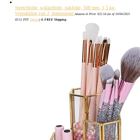
Stretchfolie, wikkelfolie, pakfolie, 500 mm, 1,5 kg,
verpakking van 2, transparant
Amazon.nl Price:
€
22.54
(as of 10/04/2023
03:51 PST-
Details
)
&
FREE Shipping
.