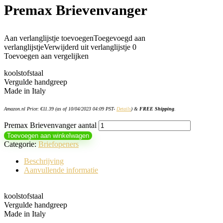
Premax Brievenvanger
Aan verlanglijstje toevoegen
Toegevoegd aan
verlanglijstje
Verwijderd uit verlanglijstje
0
Toevoegen aan vergelijken
koolstofstaal
Vergulde handgreep
Made in Italy
Amazon.nl Price:
€
11.39
(as of 10/04/2023 04:09 PST-
Details
)
&
FREE Shipping
.
Premax Brievenvanger aantal
Toevoegen aan winkelwagen
Categorie:
Briefopeners
Beschrijving
Aanvullende informatie
koolstofstaal
Vergulde handgreep
Made in Italy