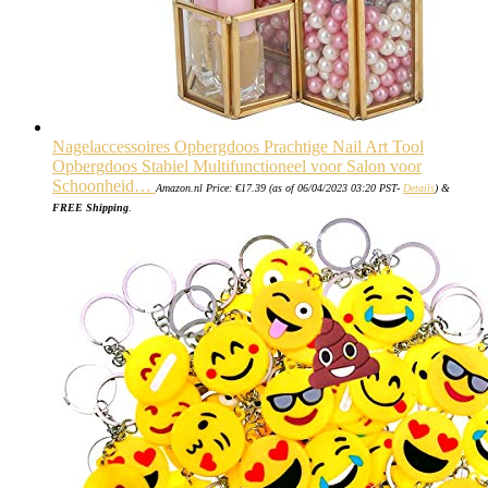
Nagelaccessoires Opbergdoos Prachtige Nail Art Tool
Opbergdoos Stabiel Multifunctioneel voor Salon voor
Schoonheid…
Amazon.nl Price:
€
17.39
(as of 06/04/2023 03:20 PST-
Details
)
&
FREE Shipping
.