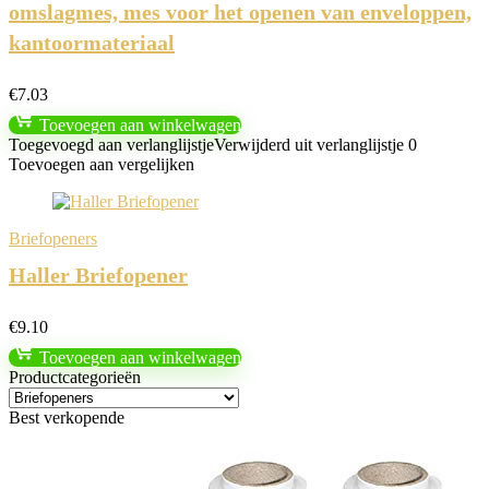
omslagmes, mes voor het openen van enveloppen,
kantoormateriaal
€
7.03
Toevoegen aan winkelwagen
Toegevoegd aan verlanglijstje
Verwijderd uit verlanglijstje
0
Toevoegen aan vergelijken
Briefopeners
Haller Briefopener
€
9.10
Toevoegen aan winkelwagen
Productcategorieën
Best verkopende