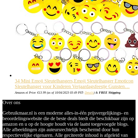
34 Mini Emoji Sleutelhangers,Emoji Sleutelhanger Emoticon
Sleutelhanger voor Kinderen Verjaardagsfeestje Gunsten…
Amazon.nl Price:
€
13.99
(as of 10/04/2023 03:49 PST-
Details
)
&
FREE Shipping
.
Over ons
Gebruikmaar.nl is een moderne alles-in-één prijsvergelijkings- en
beoordelingswebsite die de beste deals biedt die beschikbaar zijn op
amazon en u op de hoogte houdt via de laatst toegevoegde blogs.
Alle afbeeldingen zijn auteursrechtelijk beschermd door hun
respectievelijke eigenaren. Alle geciteerde inhoud is afgeleid van