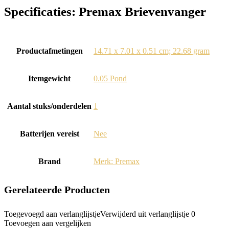
Specificaties:
Premax Brievenvanger
Productafmetingen
‎14.71 x 7.01 x 0.51 cm; 22.68 gram
Itemgewicht
‎0.05 Pond
Aantal stuks/onderdelen
‎1
Batterijen vereist
‎Nee
Brand
Merk: Premax
Gerelateerde Producten
Toegevoegd aan verlanglijstje
Verwijderd uit verlanglijstje
0
Toevoegen aan vergelijken