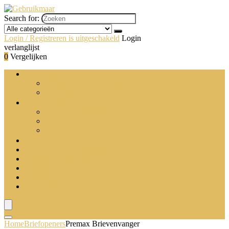
Search for:
Login / Registreren is uitgeschakeld
Login
verlanglijst
0
Vergelijken
Enveloppen
Wenskaart- en uitnodigingsenveloppen
Zakelijke enveloppen
Verpakkingsmaterialen
Cadeauverpakking
Noppenfolie
Verpakkingsfolie
Briefopeners
Brievenbakken en stapelsteunen
Postsorteermachines
Postweegschalen
Postzegels
Verzendmiddelen
Home
Briefopeners
Premax Brievenvanger