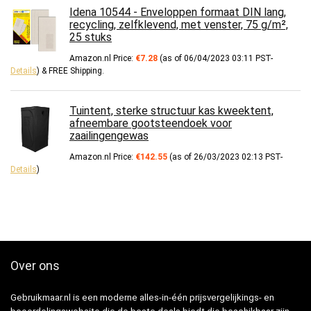
Idena 10544 - Enveloppen formaat DIN lang,
recycling, zelfklevend, met venster, 75 g/m²,
25 stuks
Amazon.nl Price:
€
7.28
(as of 06/04/2023 03:11 PST-
Details
)
&
FREE Shipping
.
Tuintent, sterke structuur kas kweektent,
afneembare gootsteendoek voor
zaailingengewas
Amazon.nl Price:
€
142.55
(as of 26/03/2023 02:13 PST-
Details
)
Over ons
Gebruikmaar.nl is een moderne alles-in-één prijsvergelijkings- en