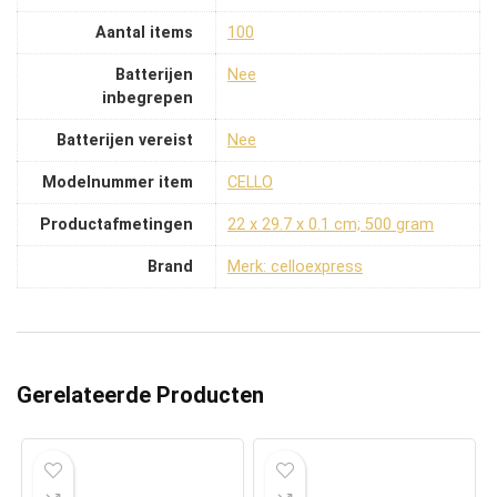
Aantal items
‎100
Batterijen
‎Nee
inbegrepen
Batterijen vereist
‎Nee
Modelnummer item
‎CELLO
Productafmetingen
‎22 x 29.7 x 0.1 cm; 500 gram
Brand
Merk: celloexpress
Gerelateerde Producten