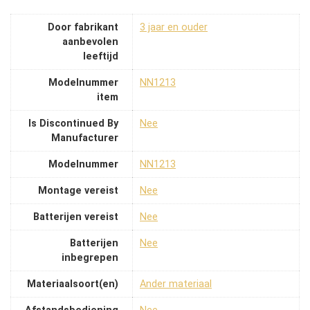
Door fabrikant
‎3 jaar en ouder
aanbevolen
leeftijd
Modelnummer
‎NN1213
item
Is Discontinued By
‎Nee
Manufacturer
Modelnummer
‎NN1213
Montage vereist
‎Nee
Batterijen vereist
‎Nee
Batterijen
‎Nee
inbegrepen
Materiaalsoort(en)
‎Ander materiaal