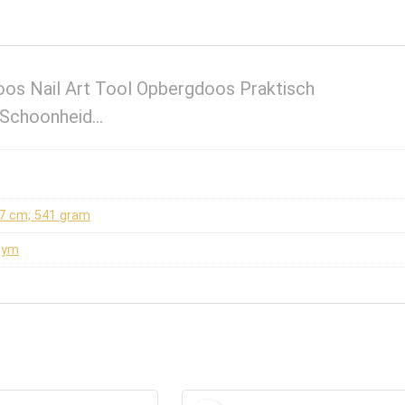
os Nail Art Tool Opbergdoos Praktisch
r Schoonheid…
 17 cm; 541 gram
bym