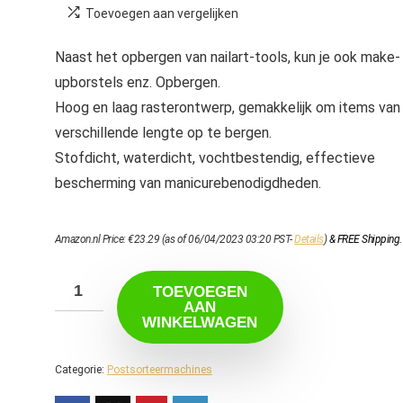
Toevoegen aan vergelijken
Naast het opbergen van nailart-tools, kun je ook make-
upborstels enz. Opbergen.
Hoog en laag rasterontwerp, gemakkelijk om items van
verschillende lengte op te bergen.
Stofdicht, waterdicht, vochtbestendig, effectieve
bescherming van manicurebenodigdheden.
Amazon.nl Price:
€
23.29
(as of 06/04/2023 03:20 PST-
Details
)
&
FREE Shipping
.
TOEVOEGEN
AAN
WINKELWAGEN
Categorie:
Postsorteermachines