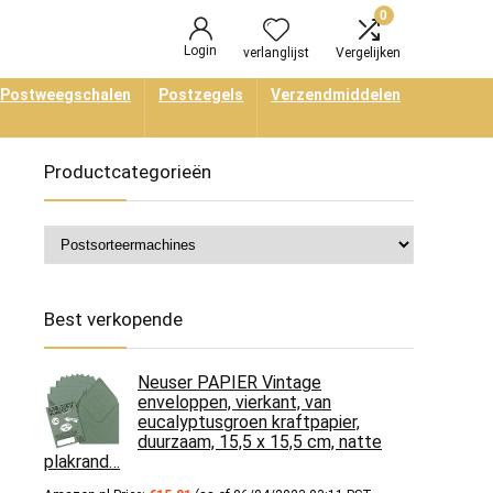
0
Login
verlanglijst
Vergelijken
Postweegschalen
Postzegels
Verzendmiddelen
Productcategorieën
Best verkopende
Neuser PAPIER Vintage
enveloppen, vierkant, van
eucalyptusgroen kraftpapier,
duurzaam, 15,5 x 15,5 cm, natte
plakrand…