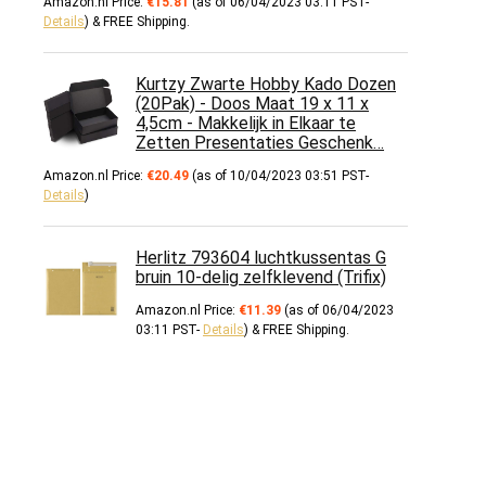
Amazon.nl Price:
€
15.81
(as of 06/04/2023 03:11 PST-
Details
)
&
FREE Shipping
.
Kurtzy Zwarte Hobby Kado Dozen
(20Pak) - Doos Maat 19 x 11 x
4,5cm - Makkelijk in Elkaar te
Zetten Presentaties Geschenk…
Amazon.nl Price:
€
20.49
(as of 10/04/2023 03:51 PST-
Details
)
Herlitz 793604 luchtkussentas G
bruin 10-delig zelfklevend (Trifix)
Amazon.nl Price:
€
11.39
(as of 06/04/2023
03:11 PST-
Details
)
&
FREE Shipping
.