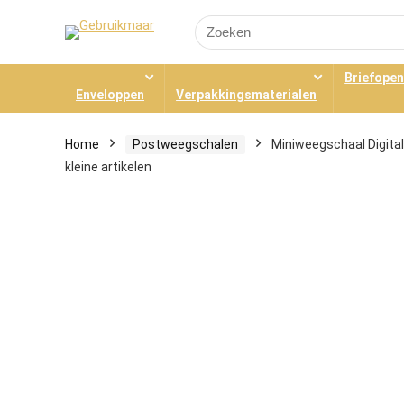
Search
for:
Briefope
Enveloppen
Verpakkingsmaterialen
Home
Postweegschalen
Miniweegschaal Digital
kleine artikelen