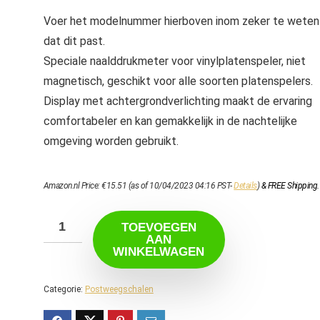
Voer het modelnummer hierboven inom zeker te weten
dat dit past.
Speciale naalddrukmeter voor vinylplatenspeler, niet
magnetisch, geschikt voor alle soorten platenspelers.
Display met achtergrondverlichting maakt de ervaring
comfortabeler en kan gemakkelijk in de nachtelijke
omgeving worden gebruikt.
Amazon.nl Price:
€
15.51
(as of 10/04/2023 04:16 PST-
Details
)
&
FREE Shipping
.
TOEVOEGEN
AAN
WINKELWAGEN
Categorie:
Postweegschalen