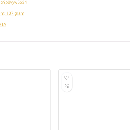
1x9p0vyw5634
 cm; 107 gram
ATA