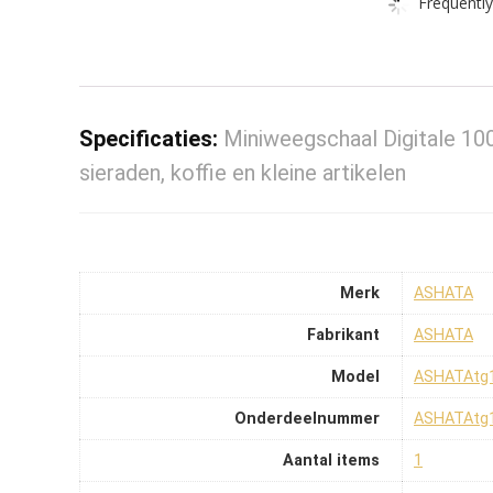
Frequently
Specificaties:
Miniweegschaal Digitale 10
sieraden, koffie en kleine artikelen
Merk
‎ASHATA
Fabrikant
‎ASHATA
Model
‎ASHATAtg
Onderdeelnummer
‎ASHATAtg
Aantal items
‎1