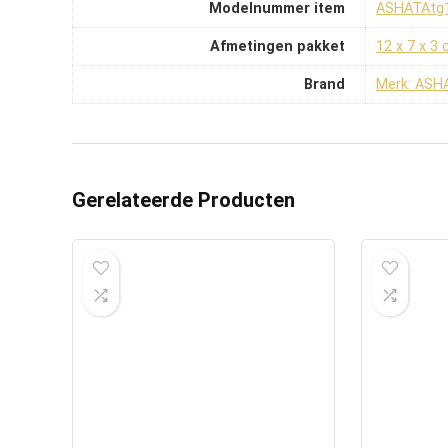
Modelnummer item
‎ASHATAtg
Afmetingen pakket
‎12 x 7 x 3
Brand
Merk: ASH
Gerelateerde Producten