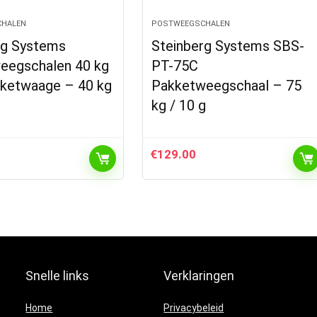
HALEN
POSTWEEGSCHALEN
rg Systems
Steinberg Systems SBS-
eegschalen 40 kg
PT-75C
aketwaage – 40 kg
Pakketweegschaal – 75
kg / 10 g
€
129.00
Snelle links
Verklaringen
Home
Privacybeleid