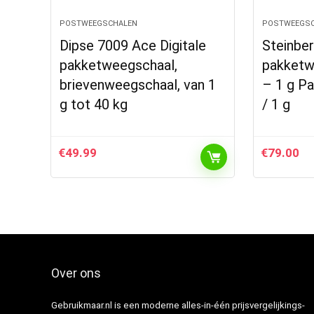
POSTWEEGSCHALEN
POSTWEEGSC
Dipse 7009 Ace Digitale
Steinbe
pakketweegschaal,
pakketw
brievenweegschaal, van 1
– 1 g P
g tot 40 kg
/ 1 g
€
49.99
€
79.00
Over ons
Gebruikmaar.nl is een moderne alles-in-één prijsvergelijkings-