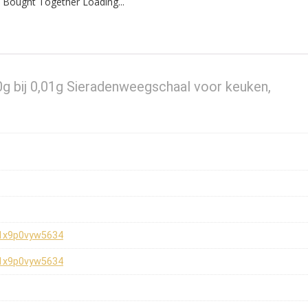
 Bought Together Loading...
0g bij 0,01g Sieradenweegschaal voor keuken,
1x9p0vyw5634
1x9p0vyw5634