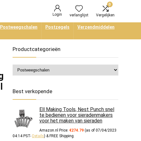
0
Login
verlanglijst
Vergelijken
Postweegschalen
Postzegels
Verzendmiddelen
Productcategorieën
g
l
Best verkopende
Ell Making Tools, Nest Punch snel
te bedienen voor sieradenmakers
voor het maken van sieraden
Amazon.nl Price:
€
274.79
(as of 07/04/2023
04:14 PST-
Details
)
&
FREE Shipping
.