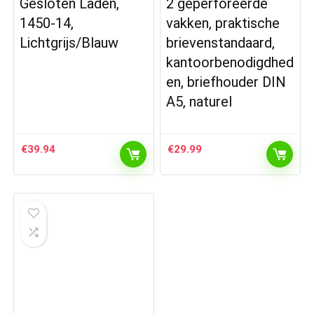
Gesloten Laden,
2 geperforeerde
1450-14,
vakken, praktische
Lichtgrijs/Blauw
brievenstandaard,
kantoorbenodigdhed
en, briefhouder DIN
A5, naturel
€
39.94
€
29.99