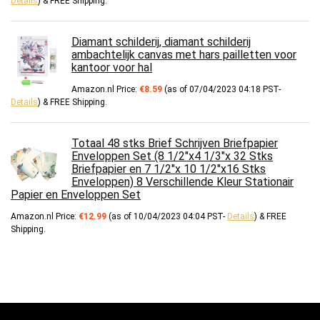
Details
)
&
FREE Shipping
.
Diamant schilderij, diamant schilderij
ambachtelijk canvas met hars pailletten voor
kantoor voor hal
Amazon.nl Price:
€
8.59
(as of 07/04/2023 04:18 PST-
Details
)
&
FREE Shipping
.
Totaal 48 stks Brief Schrijven Briefpapier
Enveloppen Set (8 1/2"x4 1/3"x 32 Stks
Briefpapier en 7 1/2"x 10 1/2"x16 Stks
Enveloppen) 8 Verschillende Kleur Stationair
Papier en Enveloppen Set
Amazon.nl Price:
€
12.99
(as of 10/04/2023 04:04 PST-
Details
)
&
FREE
Shipping
.