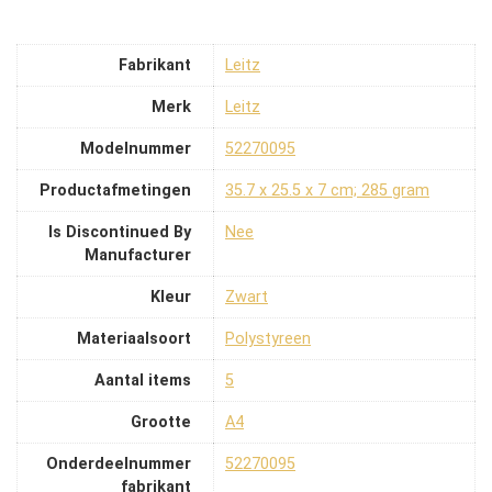
Fabrikant
‎Leitz
Merk
‎Leitz
Modelnummer
‎52270095
Productafmetingen
‎35.7 x 25.5 x 7 cm; 285 gram
Is Discontinued By
‎Nee
Manufacturer
Kleur
‎Zwart
Materiaalsoort
‎Polystyreen
Aantal items
‎5
Grootte
‎A4
Onderdeelnummer
‎52270095
fabrikant