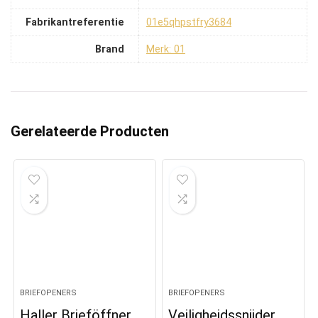
Fabrikantreferentie
‎01e5qhpstfry3684
Brand
Merk: 01
Gerelateerde Producten
BRIEFOPENERS
BRIEFOPENERS
Haller Brieföffner
Veiligheidssnijder