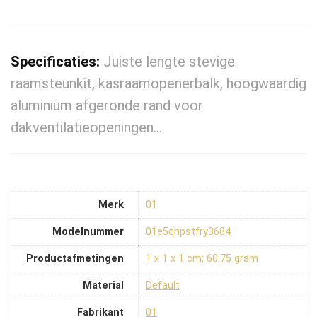
Specificaties:
Juiste lengte stevige
raamsteunkit, kasraamopenerbalk, hoogwaardig
aluminium afgeronde rand voor
dakventilatieopeningen…
Merk
‎01
Modelnummer
‎01e5qhpstfry3684
Productafmetingen
‎1 x 1 x 1 cm; 60.75 gram
Material
‎Default
Fabrikant
‎01