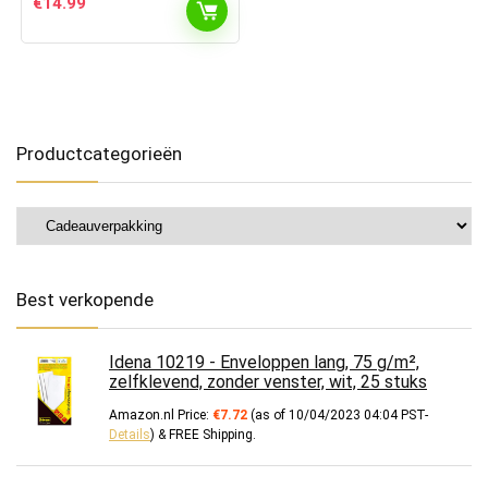
€
14.99
Productcategorieën
Best verkopende
Idena 10219 - Enveloppen lang, 75 g/m²,
zelfklevend, zonder venster, wit, 25 stuks
Amazon.nl Price:
€
7.72
(as of 10/04/2023 04:04 PST-
Details
)
&
FREE Shipping
.