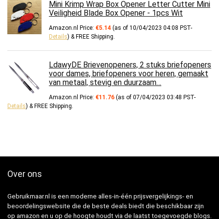
Mini Krimp Wrap Box Opener Letter Cutter Mini
Veiligheid Blade Box Opener - 1pcs Wit
Amazon.nl Price:
€
5.14
(as of 10/04/2023 04:08 PST-
Details
)
&
FREE Shipping
.
LdawyDE Brievenopeners, 2 stuks briefopeners
voor dames, briefopeners voor heren, gemaakt
van metaal, stevig en duurzaam…
Amazon.nl Price:
€
11.76
(as of 07/04/2023 03:48 PST-
Details
)
&
FREE Shipping
.
Over ons
Gebruikmaar.nl is een moderne alles-in-één prijsvergelijkings- en
beoordelingswebsite die de beste deals biedt die beschikbaar zijn
op amazon en u op de hoogte houdt via de laatst toegevoegde blogs.