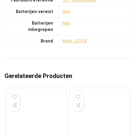
Fabrikantreferentie
‎JOY-konglongdai
Batterijen vereist
‎Nee
Batterijen
‎Nee
inbegrepen
Brand
Merk: JOYUE
Gerelateerde Producten