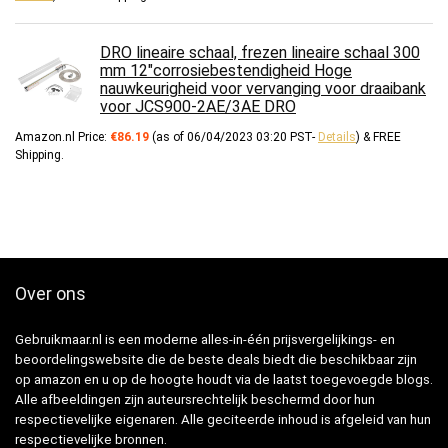
DRO lineaire schaal, frezen lineaire schaal 300
mm 12"corrosiebestendigheid Hoge
nauwkeurigheid voor vervanging voor draaibank
voor JCS900-2AE/3AE DRO
Amazon.nl Price:
€
86.19
(as of 06/04/2023 03:20 PST-
Details
)
&
FREE
Shipping
.
Over ons
Gebruikmaar.nl is een moderne alles-in-één prijsvergelijkings- en
beoordelingswebsite die de beste deals biedt die beschikbaar zijn
op amazon en u op de hoogte houdt via de laatst toegevoegde blogs.
Alle afbeeldingen zijn auteursrechtelijk beschermd door hun
respectievelijke eigenaren. Alle geciteerde inhoud is afgeleid van hun
respectievelijke bronnen.