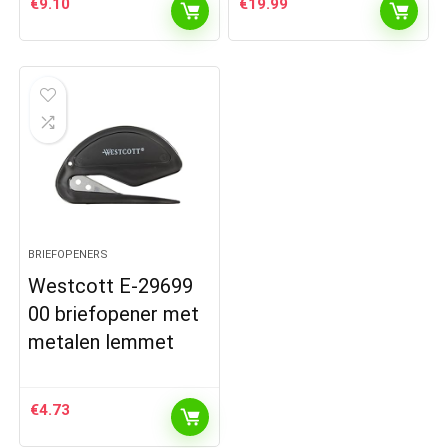
€
9.10
€
19.99
BRIEFOPENERS
Westcott E-29699
00 briefopener met
metalen lemmet
€
4.73