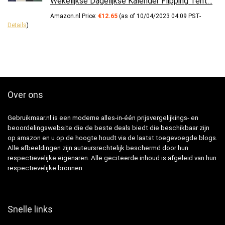
Wekelijkse Dagelijkse Kalender Flipping Tent…
Amazon.nl Price:
€
12.65
(as of 10/04/2023 04:09 PST-
Details
)
Over ons
Gebruikmaar.nl is een moderne alles-in-één prijsvergelijkings- en
beoordelingswebsite die de beste deals biedt die beschikbaar zijn
op amazon en u op de hoogte houdt via de laatst toegevoegde blogs.
Alle afbeeldingen zijn auteursrechtelijk beschermd door hun
respectievelijke eigenaren. Alle geciteerde inhoud is afgeleid van hun
respectievelijke bronnen.
Snelle links