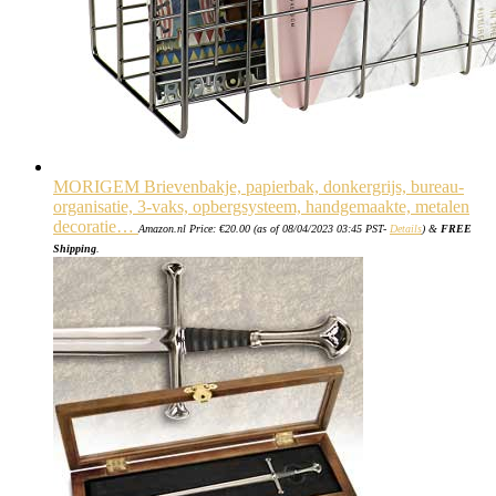
MORIGEM Brievenbakje, papierbak, donkergrijs, bureau-
organisatie, 3-vaks, opbergsysteem, handgemaakte, metalen
decoratie…
Amazon.nl Price:
€
20.00
(as of 08/04/2023 03:45 PST-
Details
)
&
FREE
Shipping
.