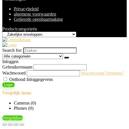
Privacybeleid
algemene voorwaarden
Gelieerde openbaarmaking
Productcategorieën
Search for:
Inloggen
Gebruikersnaam
Wachtwoord
Wachtwoord Vergeten?
Onthoud Inloggegevens
Login
Vergelijk items
Cameras (
0
)
Phones (
0
)
Vergelijken