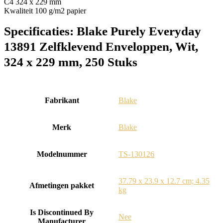
C4 324 x 229 mm
Kwaliteit 100 g/m2 papier
Specificaties:
Blake Purely Everyday
13891 Zelfklevend Enveloppen, Wit,
324 x 229 mm, 250 Stuks
Fabrikant
‎Blake
Merk
‎Blake
Modelnummer
‎TS-130126
‎37.79 x 23.9 x 12.7 cm; 4.35
Afmetingen pakket
kg
Is Discontinued By
‎Nee
Manufacturer