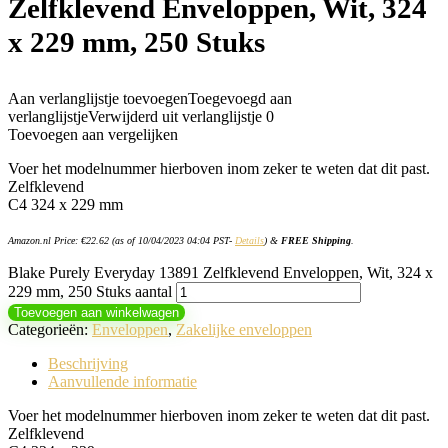
Zelfklevend Enveloppen, Wit, 324
x 229 mm, 250 Stuks
Aan verlanglijstje toevoegen
Toegevoegd aan
verlanglijstje
Verwijderd uit verlanglijstje
0
Toevoegen aan vergelijken
Voer het modelnummer hierboven inom zeker te weten dat dit past.
Zelfklevend
C4 324 x 229 mm
Amazon.nl Price:
€
22.62
(as of 10/04/2023 04:04 PST-
Details
)
&
FREE Shipping
.
Blake Purely Everyday 13891 Zelfklevend Enveloppen, Wit, 324 x
229 mm, 250 Stuks aantal
Toevoegen aan winkelwagen
Categorieën:
Enveloppen
,
Zakelijke enveloppen
Beschrijving
Aanvullende informatie
Voer het modelnummer hierboven inom zeker te weten dat dit past.
Zelfklevend