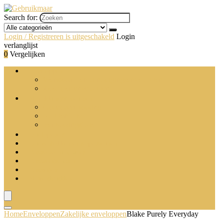
Search for:
Login / Registreren is uitgeschakeld
Login
verlanglijst
0
Vergelijken
Enveloppen
Wenskaart- en uitnodigingsenveloppen
Zakelijke enveloppen
Verpakkingsmaterialen
Cadeauverpakking
Noppenfolie
Verpakkingsfolie
Briefopeners
Brievenbakken en stapelsteunen
Postsorteermachines
Postweegschalen
Postzegels
Verzendmiddelen
Home
Enveloppen
Zakelijke enveloppen
Blake Purely Everyday