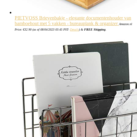
PIETVOSS Brievenbakje - elegante documentenhouder van
bamboehout met 5 vakken - bureauplank & organizer
Amazon.nl
Price:
€
32.90
(as of 08/04/2023 03:45 PST-
Details
)
&
FREE Shipping
.