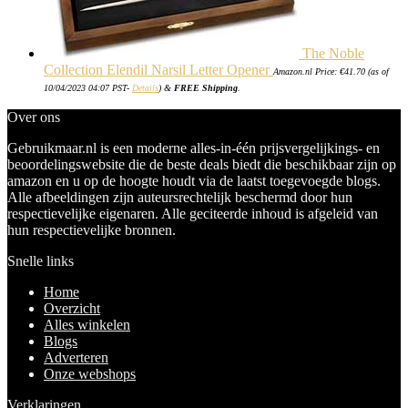
The Noble
Collection Elendil Narsil Letter Opener
Amazon.nl Price:
€
41.70
(as of
10/04/2023 04:07 PST-
Details
)
&
FREE Shipping
.
Over ons
Gebruikmaar.nl is een moderne alles-in-één prijsvergelijkings- en
beoordelingswebsite die de beste deals biedt die beschikbaar zijn op
amazon en u op de hoogte houdt via de laatst toegevoegde blogs.
Alle afbeeldingen zijn auteursrechtelijk beschermd door hun
respectievelijke eigenaren. Alle geciteerde inhoud is afgeleid van
hun respectievelijke bronnen.
Snelle links
Home
Overzicht
Alles winkelen
Blogs
Adverteren
Onze webshops
Verklaringen