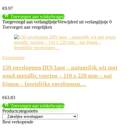
€
9.97
Toevoegen aan winkelwagen
Toegevoegd aan verlanglijstje
Verwijderd uit verlanglijstje
0
Toevoegen aan vergelijken
Enveloppen
150 enveloppen DIN lang – natuurlijk wit met
goud-metallic voering – 110 x 220 mm – nat
lijmen – feestelijke enveloppen…
€
63.83
Toevoegen aan winkelwagen
Productcategorieën
Best verkopende