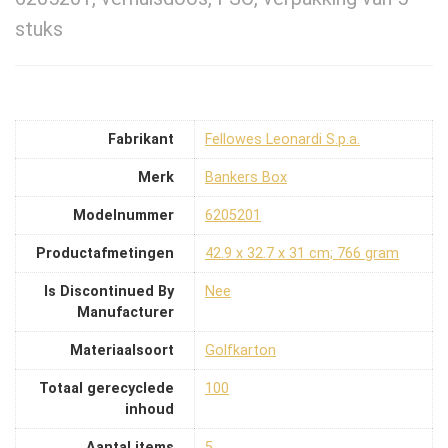
stuks
Fabrikant
‎Fellowes Leonardi S.p.a.
Merk
‎Bankers Box
Modelnummer
‎6205201
Productafmetingen
‎42.9 x 32.7 x 31 cm; 766 gram
Is Discontinued By
‎Nee
Manufacturer
Materiaalsoort
‎Golfkarton
Totaal gerecyclede
‎100
inhoud
Aantal items
‎5