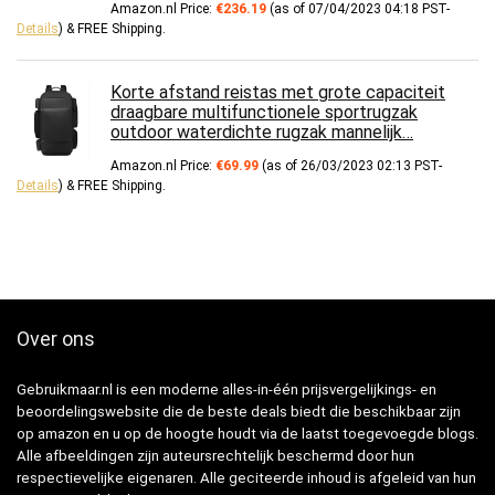
Amazon.nl Price:
€
236.19
(as of 07/04/2023 04:18 PST-
Details
)
&
FREE Shipping
.
Korte afstand reistas met grote capaciteit
draagbare multifunctionele sportrugzak
outdoor waterdichte rugzak mannelijk…
Amazon.nl Price:
€
69.99
(as of 26/03/2023 02:13 PST-
Details
)
&
FREE Shipping
.
Over ons
Gebruikmaar.nl is een moderne alles-in-één prijsvergelijkings- en
beoordelingswebsite die de beste deals biedt die beschikbaar zijn
op amazon en u op de hoogte houdt via de laatst toegevoegde blogs.
Alle afbeeldingen zijn auteursrechtelijk beschermd door hun
respectievelijke eigenaren. Alle geciteerde inhoud is afgeleid van hun