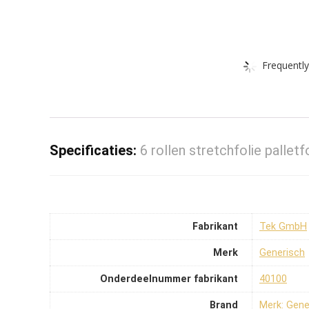
Frequently
Specificaties:
6 rollen stretchfolie palle
Fabrikant
‎Tek GmbH
Merk
‎Generisch
Onderdeelnummer fabrikant
‎40100
Brand
Merk: Gene