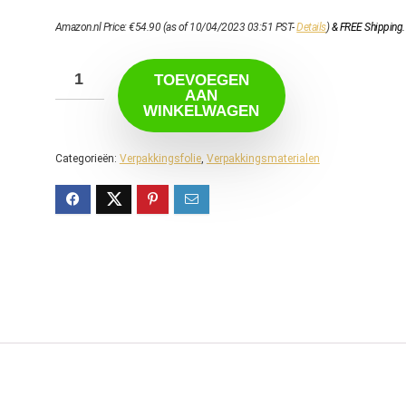
Amazon.nl Price:
€
54.90
(as of 10/04/2023 03:51 PST-
Details
)
&
FREE Shipping
.
TOEVOEGEN
AAN
WINKELWAGEN
Categorieën:
Verpakkingsfolie
,
Verpakkingsmaterialen