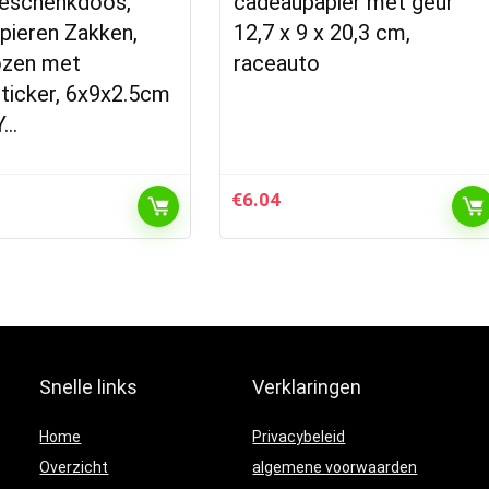
Geschenkdoos,
cadeaupapier met geur
pieren Zakken,
12,7 x 9 x 20,3 cm,
zen met
raceauto
ticker, 6x9x2.5cm
Y…
€
6.04
Snelle links
Verklaringen
Home
Privacybeleid
Overzicht
algemene voorwaarden