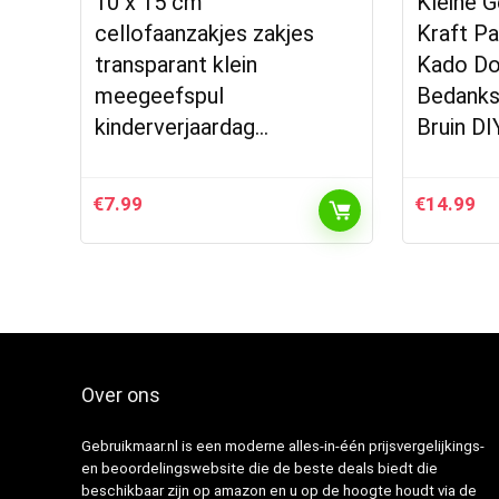
10 x 15 cm
Kleine 
cellofaanzakjes zakjes
Kraft Pa
transparant klein
Kado Do
meegeefspul
Bedanks
kinderverjaardag…
Bruin DI
€
7.99
€
14.99
Over ons
Gebruikmaar.nl is een moderne alles-in-één prijsvergelijkings-
en beoordelingswebsite die de beste deals biedt die
beschikbaar zijn op amazon en u op de hoogte houdt via de