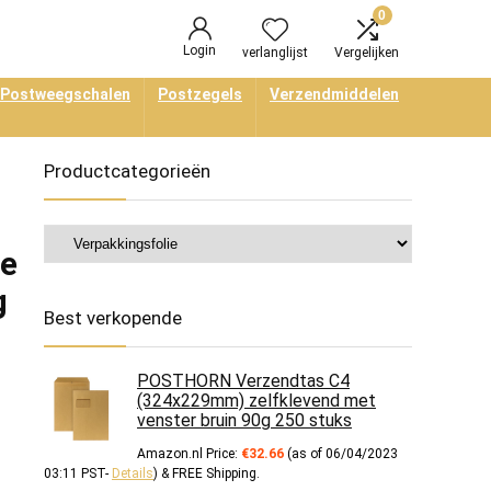
0
Login
verlanglijst
Vergelijken
Postweegschalen
Postzegels
Verzendmiddelen
Productcategorieën
ie
g
Best verkopende
POSTHORN Verzendtas C4
(324x229mm) zelfklevend met
venster bruin 90g 250 stuks
Amazon.nl Price:
€
32.66
(as of 06/04/2023
03:11 PST-
Details
)
&
FREE Shipping
.