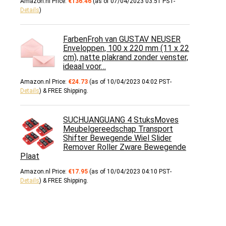
Amazon.nl Price:
€
136.46
(as of 07/04/2023 03:51 PST-
Details
)
FarbenFroh van GUSTAV NEUSER
Enveloppen, 100 x 220 mm (11 x 22
cm), natte plakrand zonder venster,
ideaal voor…
Amazon.nl Price:
€
24.73
(as of 10/04/2023 04:02 PST-
Details
)
&
FREE Shipping
.
SUCHUANGUANG 4 StuksMoves
Meubelgereedschap Transport
Shifter Bewegende Wiel Slider
Remover Roller Zware Bewegende
Plaat
Amazon.nl Price:
€
17.95
(as of 10/04/2023 04:10 PST-
Details
)
&
FREE Shipping
.