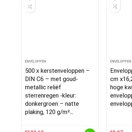
ENVELOPPEN
ENVELOPPEN
500 x kerstenveloppen –
Envelopp
DIN C6 – met goud-
cm x16,2
metallic reliëf
hoge kwa
sterrenregen -kleur:
envelop
donkergroen – natte
envelop
plaking, 120 g/m²…