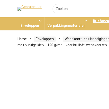
Search
for:
Briefope
Enveloppen
Verpakkingsmaterialen
Home
Enveloppen
Wenskaart- en uitnodigings
met puntige klep – 120 g/m² – voor bruiloft, wenskaarten…