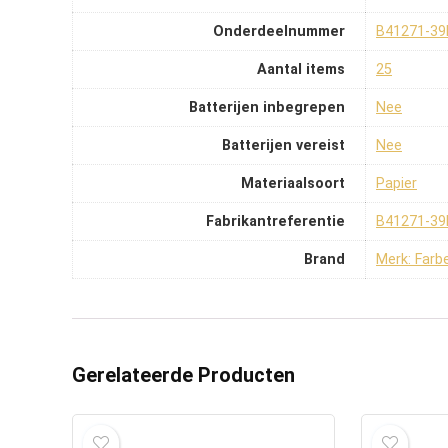
Onderdeelnummer
‎B41271-3
Aantal items
‎25
Batterijen inbegrepen
‎Nee
Batterijen vereist
‎Nee
Materiaalsoort
‎Papier
Fabrikantreferentie
‎B41271-3
Brand
Merk: Far
Gerelateerde Producten