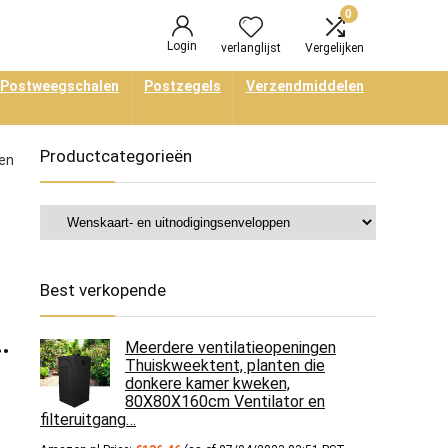
0
Login
verlanglijst
Vergelijken
Postweegschalen
Postzegels
Verzendmiddelen
Productcategorieën
men
Best verkopende
…
Meerdere ventilatieopeningen
Thuiskweektent, planten die
donkere kamer kweken,
80X80X160cm Ventilator en
filteruitgang…