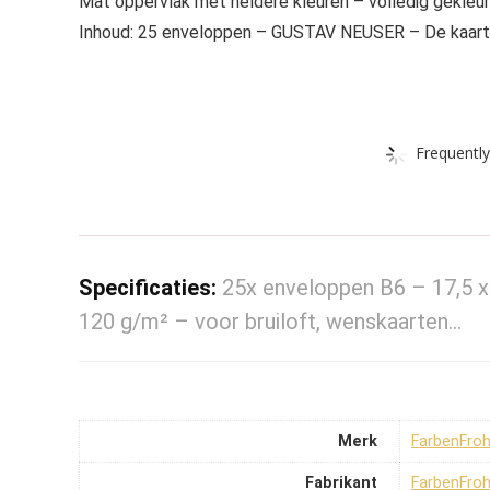
Mat oppervlak met heldere kleuren – volledig gekle
Inhoud: 25 enveloppen – GUSTAV NEUSER – De kaart e
Frequently
Specificaties:
25x enveloppen B6 – 17,5 x
120 g/m² – voor bruiloft, wenskaarten…
Merk
‎FarbenFr
Fabrikant
‎FarbenFr