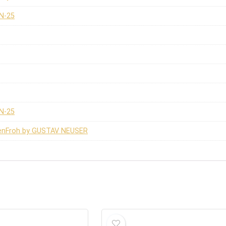
9N-25
9N-25
benFroh by GUSTAV NEUSER