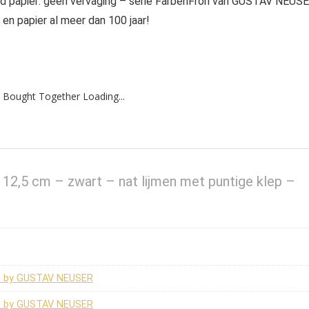
urd papier: geen vervaging – serie FarbenFroh van GUSTAV NEUS
n papier al meer dan 100 jaar!
 Bought Together Loading...
 12,5 cm – zwart – nat lijmen met puntige klep –
oh by GUSTAV NEUSER
oh by GUSTAV NEUSER