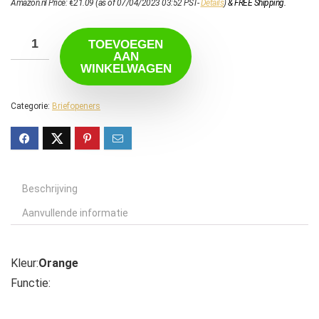
Amazon.nl Price:
€
21.09
(as of 07/04/2023 03:52 PST-
Details
)
&
FREE Shipping
.
TOEVOEGEN
AAN
WINKELWAGEN
Categorie:
Briefopeners
Beschrijving
Aanvullende informatie
Kleur:
Orange
Functie: