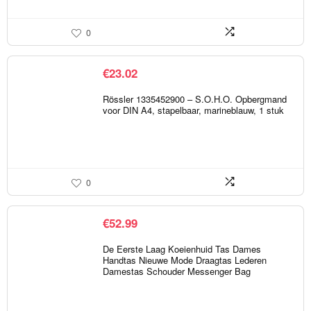
0
€
23.02
Rössler 1335452900 – S.O.H.O. Opbergmand
voor DIN A4, stapelbaar, marineblauw, 1 stuk
0
€
52.99
De Eerste Laag Koeienhuid Tas Dames
Handtas Nieuwe Mode Draagtas Lederen
Damestas Schouder Messenger Bag