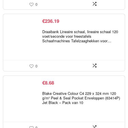
0
€
236.19
Draaibank Lineaire schaal, lineaire schaal 120
voet/seconde voor freestafels
Schaafmachines Tafelzaaghekken voor…
0
€
8.68
Blake Creative Colour C4 229 x 324 mm 120
g/m² Peel & Seal Pocket Enveloppen (63414P)
Jet Black – Pack van 10
0