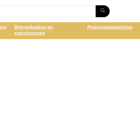
ers
Brievenbakken en
Postsorteermachines
stapelsteunen