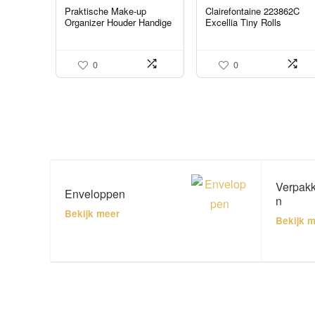
Praktische Make-up
Clairefontaine 223862C
Organizer Houder Handige
Excellia Tiny Rolls
Nail Art Opbergdoos
Cadeaupapier, 5 m x 35
Nagelaccessoires voor
cm (speciaal voor kleine
Huishouden voor
breedte), 80 g, harten
0
0
Schoonheidssalon…
Verpakk
Enveloppen
n
Bekijk meer
Bekijk 