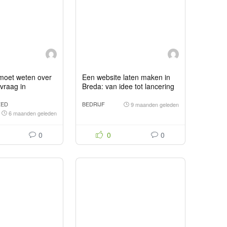
 moet weten over
Een website laten maken in
vraag in
Breda: van idee tot lancering
ZED
BEDRIJF
9 maanden geleden
6 maanden geleden
0
0
0