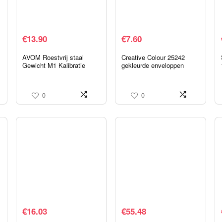
€
13.90
€
7.60
AVOM Roestvrij staal
Creative Colour 25242
Gewicht M1 Kalibratie
gekleurde enveloppen
Gewichten Precisie Gram
zelfklevende schokkend
Weegschalen Standaard
roze DL+ 114 x 229 mm
Gewichten Lcd scherm
120g/m² | 25 stuks
0
0
Multi…
€
16.03
€
55.48