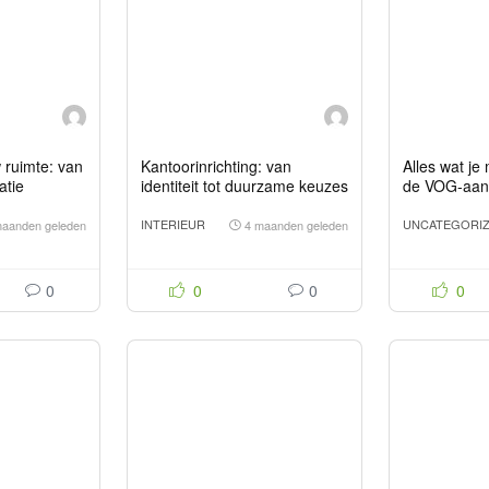
w ruimte: van
Kantoorinrichting: van
Alles wat je
atie
identiteit tot duurzame keuzes
de VOG-aan
Rotterdam
INTERIEUR
UNCATEGORI
maanden geleden
4 maanden geleden
0
0
0
0