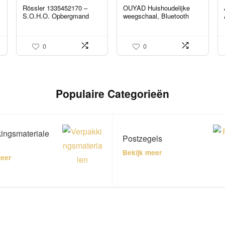
Rössler 1335452170 –
OUYAD Huishoudelijke
S.O.H.O. Opbergmand
weegschaal, Bluetooth
voor DIN A4, stapelbaar,
Smart Body Fat Schaal,
steen
USB Opladen Smart
Sensor Schakelaar, LED
0
0
Display Non…
Populaire Categorieën
ingsmateriale
Postzegels
Bekijk meer
meer