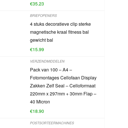
€
35.23
BRIEFOPENERS
4 stuks decoratieve clip sterke
magnetische kraal fitness bal
gewicht bal
€
15.99
VERZENDMIDDELEN
Pack van 100 – A4 –
Fotomontages Cellofaan Display
Zakken Zelf Seal – Celloformaat
220mm x 297mm + 30mm Flap –
40 Micron
€
18.90
POSTSORTEERMACHINES