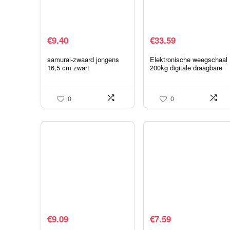
€
9.40
€
33.59
samurai-zwaard jongens
Elektronische weegschaal
16,5 cm zwart
200kg digitale draagbare
weegschaal Duurzame
draagbare
weegschaalbagage voor
0
0
buiten
€
9.09
€
7.59