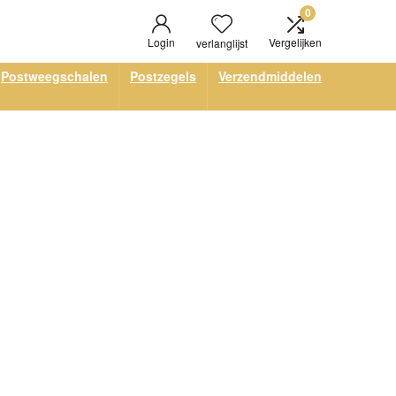
0
Login
Vergelijken
verlanglijst
Postweegschalen
Postzegels
Verzendmiddelen