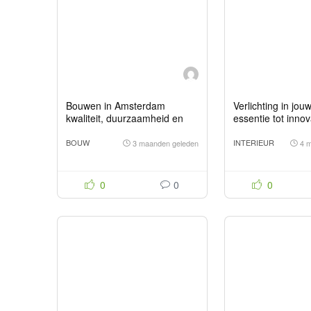
Bouwen in Amsterdam
Verlichting in jou
kwaliteit, duurzaamheid en
essentie tot innov
samenwerking
BOUW
INTERIEUR
3 maanden geleden
4 
0
0
0