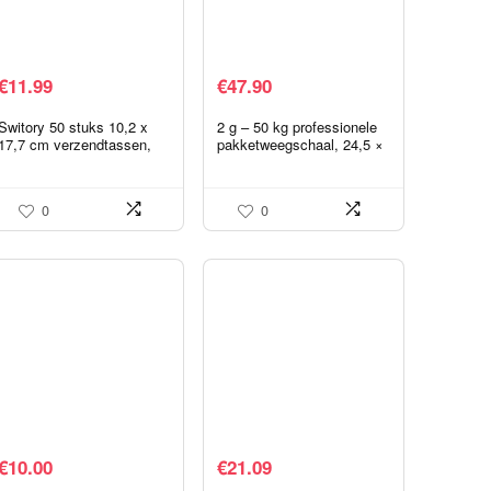
€
11.99
€
47.90
Switory 50 stuks 10,2 x
2 g – 50 kg professionele
17,7 cm verzendtassen,
pakketweegschaal, 24,5 ×
luchtkussenenveloppen
24,5 cm, digitale
gewatteerde enveloppen
weegschaal,
Bubble Lined Poly Mailer…
precisieweegschaal,
0
0
brievenweegschaal…
€
10.00
€
21.09