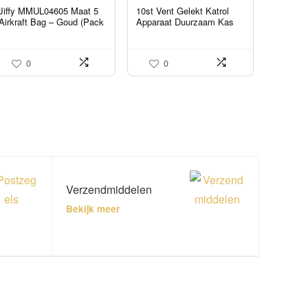
Jiffy MMUL04605 Maat 5
10st Vent Gelekt Katrol
Airkraft Bag – Goud (Pack
Apparaat Duurzaam Kas
van 10)
Bevestiging Vier-hoek Kas
Katrol Apparaat voor Kas:
(Orange)
0
0
Verzendmiddelen
Bekijk meer